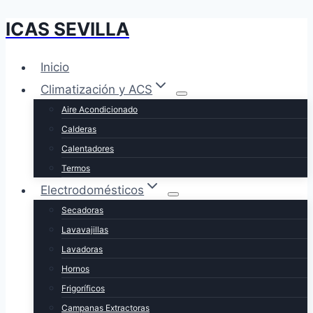
ICAS SEVILLA
Saltar
al
contenido
Inicio
Climatización y ACS
Aire Acondicionado
Calderas
Calentadores
Termos
Electrodomésticos
Secadoras
Lavavajillas
Lavadoras
Hornos
Frigoríficos
Campanas Extractoras