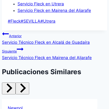
Servicio Fleck en Utrera
Servicio Fleck en Mairena del Aljarafe
Etiquetas
#
Fleck
#
SEVILLA
#
Utrera
de
Navegación
la
Anterior
entrada:
Servicio Técnico Fleck en Alcalá de Guadaíra
de
Siguiente
entradas
Servicio Técnico Fleck en Mairena del Aljarafe
Publicaciones Similares
Newpol