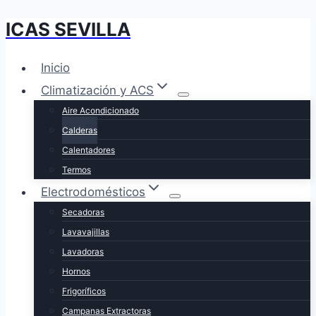
ICAS SEVILLA
Saltar
al
contenido
Inicio
Climatización y ACS
Aire Acondicionado
Calderas
Calentadores
Termos
Electrodomésticos
Secadoras
Lavavajillas
Lavadoras
Hornos
Frigoríficos
Campanas Extractoras