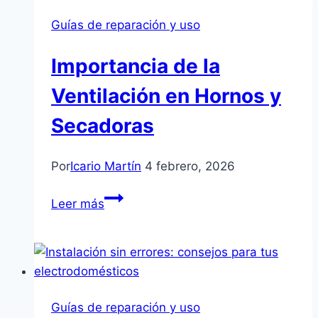
de
Guías de reparación y uso
condensación
y
Importancia de la
bomba
de
Ventilación en Hornos y
calor
Secadoras
Por
Icario Martín
4 febrero, 2026
Importancia
Leer más
de
la
Ventilación
en
Hornos
Guías de reparación y uso
y