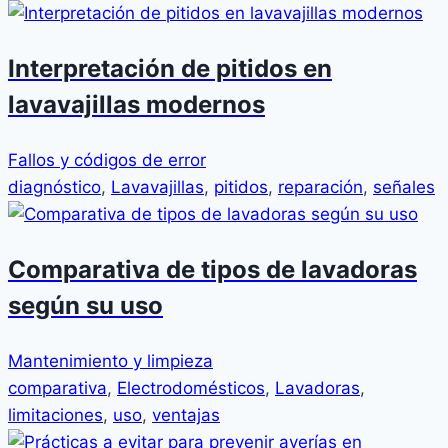
Interpretación de pitidos en
lavavajillas modernos
Fallos y códigos de error
diagnóstico
,
Lavavajillas
,
pitidos
,
reparación
,
señales
Comparativa de tipos de lavadoras
según su uso
Mantenimiento y limpieza
comparativa
,
Electrodomésticos
,
Lavadoras
,
limitaciones
,
uso
,
ventajas