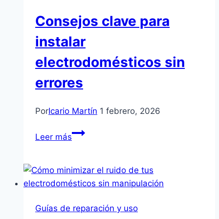
Secadoras
Consejos clave para
instalar
electrodomésticos sin
errores
Por
Icario Martín
1 febrero, 2026
Consejos
Leer más
clave
para
instalar
electrodomésticos
sin
Guías de reparación y uso
errores