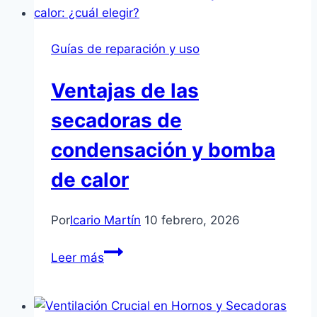
según
tus
Guías de reparación y uso
necesidades
y
Ventajas de las
uso
secadoras de
condensación y bomba
de calor
Por
Icario Martín
10 febrero, 2026
Ventajas
Leer más
de
las
secadoras