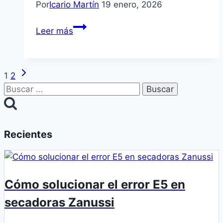
Por
Icario Martín
19 enero, 2026
Errores
Leer más
comunes
en
hornos
Siguiente
Navegación
1
2
digitales
página
Buscar:
y
de
cómo
página
interpretarlos
Recientes
Cómo solucionar el error E5 en
secadoras Zanussi