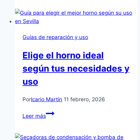
Error
F03
en
Hornos
Guías de reparación y uso
Whirlpool
Elige el horno ideal
según tus necesidades y
uso
Por
Icario Martín
11 febrero, 2026
Elige
Leer más
el
horno
ideal