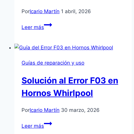
Por
Icario Martín
1 abril, 2026
Código
Leer más
de
error
F9
en
Guías de reparación y uso
hornos
LG:
Solución al Error F03 en
causas
y
Hornos Whirlpool
solución
Por
Icario Martín
30 marzo, 2026
Solución
Leer más
al