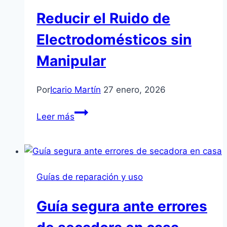
Reducir el Ruido de
Electrodomésticos sin
Manipular
Por
Icario Martín
27 enero, 2026
Reducir
Leer más
el
Ruido
de
Electrodomésticos
Guías de reparación y uso
sin
Manipular
Guía segura ante errores