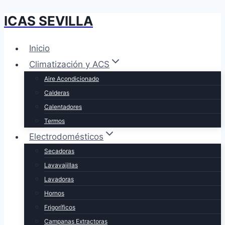
ICAS SEVILLA
Saltar
al
contenido
Inicio
Climatización y ACS
Aire Acondicionado
Calderas
Calentadores
Termos
Electrodomésticos
Secadoras
Lavavajillas
Lavadoras
Hornos
Frigoríficos
Campanas Extractoras