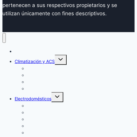
pertenecen a sus respectivos propietarios y se
utilizan únicamente con fines descriptivos.
Inicio
Alternar
Climatización y ACS
menú
hijo
Aire Acondicionado
Calderas
Calentadores
Termos
Alternar
Electrodomésticos
menú
hijo
Secadoras
Lavavajillas
Lavadoras
Hornos
Frigoríficos