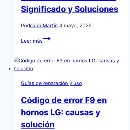
Significado y Soluciones
Por
Icario Martín
4 mayo, 2026
Error
Leer más
tE
en
Secadora
LG:
Significado
Guías de reparación y uso
y
Soluciones
Código de error F9 en
hornos LG: causas y
solución