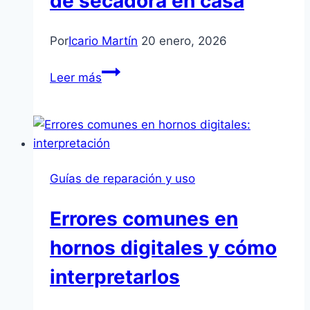
de secadora en casa
Por
Icario Martín
20 enero, 2026
Guía
Leer más
segura
ante
errores
de
secadora
Guías de reparación y uso
en
casa
Errores comunes en
hornos digitales y cómo
interpretarlos