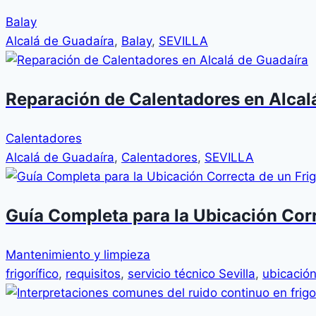
Balay
Alcalá de Guadaíra
,
Balay
,
SEVILLA
Reparación de Calentadores en Alcal
Calentadores
Alcalá de Guadaíra
,
Calentadores
,
SEVILLA
Guía Completa para la Ubicación Corr
Mantenimiento y limpieza
frigorífico
,
requisitos
,
servicio técnico Sevilla
,
ubicació