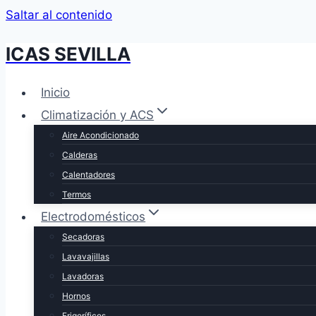
Saltar al contenido
ICAS SEVILLA
Inicio
Climatización y ACS
Aire Acondicionado
Calderas
Calentadores
Termos
Electrodomésticos
Secadoras
Lavavajillas
Lavadoras
Hornos
Frigoríficos