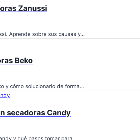
doras Zanussi
nussi. Aprende sobre sus causas y…
oras Beko
eko y cómo solucionarlo de forma…
 en secadoras Candy
 Candy y qué pasos tomar para…