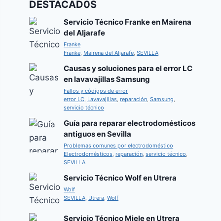
DESTACAD0S
Servicio Técnico Franke en Mairena
del Aljarafe
Franke
Franke
,
Mairena del Aljarafe
,
SEVILLA
Causas y soluciones para el error LC
en lavavajillas Samsung
Fallos y códigos de error
error LC
,
Lavavajillas
,
reparación
,
Samsung
,
servicio técnico
Guía para reparar electrodomésticos
antiguos en Sevilla
Problemas comunes por electrodoméstico
Electrodomésticos
,
reparación
,
servicio técnico
,
SEVILLA
Servicio Técnico Wolf en Utrera
Wolf
SEVILLA
,
Utrera
,
Wolf
Servicio Técnico Miele en Utrera