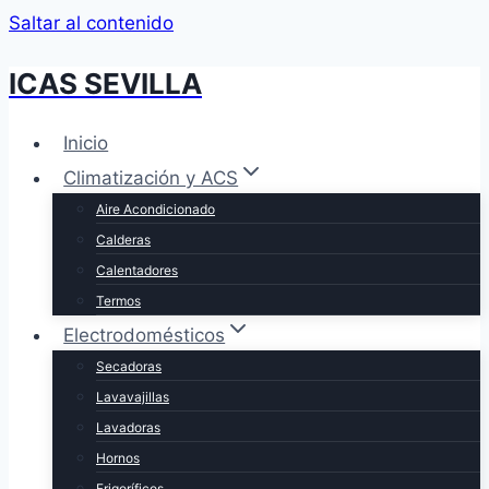
Saltar al contenido
ICAS SEVILLA
Inicio
Climatización y ACS
Aire Acondicionado
Calderas
Calentadores
Termos
Electrodomésticos
Secadoras
Lavavajillas
Lavadoras
Hornos
Frigoríficos