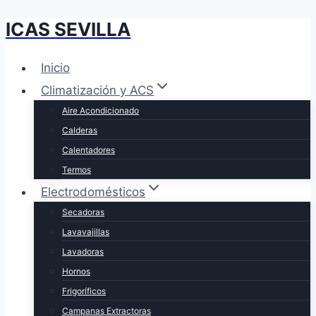
ICAS SEVILLA
Saltar
al
contenido
Inicio
Climatización y ACS
Aire Acondicionado
Calderas
Calentadores
Termos
Electrodomésticos
Secadoras
Lavavajillas
Lavadoras
Hornos
Frigoríficos
Campanas Extractoras