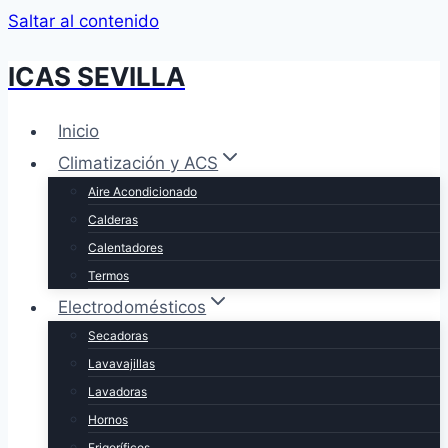
Saltar al contenido
ICAS SEVILLA
Inicio
Climatización y ACS
Aire Acondicionado
Calderas
Calentadores
Termos
Electrodomésticos
Secadoras
Lavavajillas
Lavadoras
Hornos
Frigoríficos