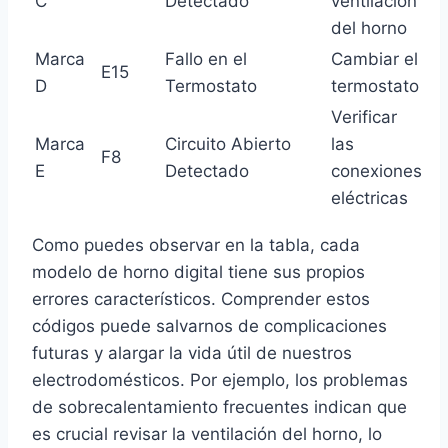
C
Detectado
ventilación
del horno
Marca
Fallo en el
Cambiar el
E15
D
Termostato
termostato
Verificar
Marca
Circuito Abierto
las
F8
E
Detectado
conexiones
eléctricas
Como puedes observar en la tabla, cada
modelo de horno digital tiene sus propios
errores característicos. Comprender estos
códigos puede salvarnos de complicaciones
futuras y alargar la vida útil de nuestros
electrodomésticos. Por ejemplo, los problemas
de sobrecalentamiento frecuentes indican que
es crucial revisar la ventilación del horno, lo