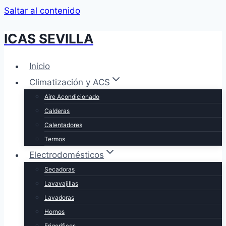
Saltar al contenido
ICAS SEVILLA
Inicio
Climatización y ACS
Aire Acondicionado
Calderas
Calentadores
Termos
Electrodomésticos
Secadoras
Lavavajillas
Lavadoras
Hornos
Frigoríficos