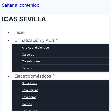
Saltar al contenido
ICAS SEVILLA
Inicio
Climatización y ACS
Aire Acondicionado
Calderas
Calentadores
Termos
Electrodomésticos
Secadoras
Lavavajillas
Lavadoras
Hornos
Frigoríficos