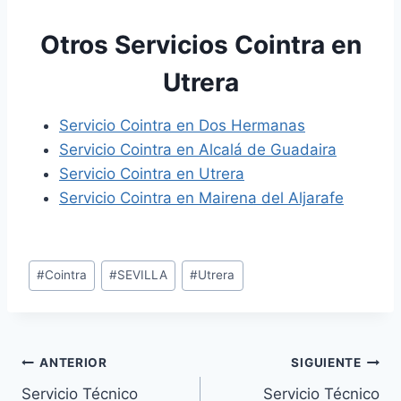
Otros Servicios Cointra en
Utrera
Servicio Cointra en Dos Hermanas
Servicio Cointra en Alcalá de Guadaira
Servicio Cointra en Utrera
Servicio Cointra en Mairena del Aljarafe
Etiquetas
#
Cointra
#
SEVILLA
#
Utrera
de
la
entrada:
Navegación
ANTERIOR
SIGUIENTE
Servicio Técnico
Servicio Técnico