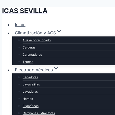
ICAS SEVILLA
Saltar
al
contenido
Inicio
Climatización y ACS
Aire Acondicionado
Calderas
Calentadores
Termos
Electrodomésticos
Secadoras
Lavavajillas
Lavadoras
Hornos
Frigoríficos
Campanas Extractoras