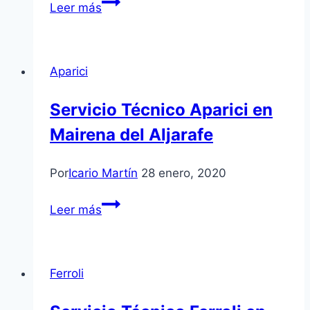
Servicio
Leer más
Técnico
Aparici
en
Aparici
Alcalá
de
Servicio Técnico Aparici en
Guadaíra
Mairena del Aljarafe
Por
Icario Martín
28 enero, 2020
Servicio
Leer más
Técnico
Aparici
en
Ferroli
Mairena
del