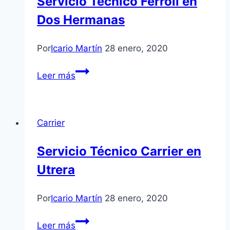
Servicio Técnico Ferroli en
Aljarafe
Dos Hermanas
Por
Icario Martín
28 enero, 2020
Servicio
Leer más
Técnico
Ferroli
en
Carrier
Dos
Hermanas
Servicio Técnico Carrier en
Utrera
Por
Icario Martín
28 enero, 2020
Servicio
Leer más