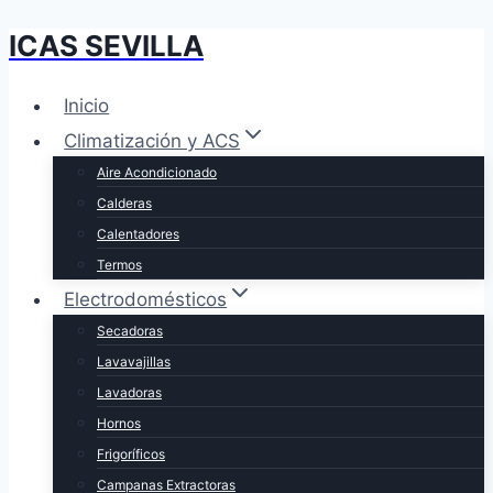
ICAS SEVILLA
Saltar
al
contenido
Inicio
Climatización y ACS
Aire Acondicionado
Calderas
Calentadores
Termos
Electrodomésticos
Secadoras
Lavavajillas
Lavadoras
Hornos
Frigoríficos
Campanas Extractoras