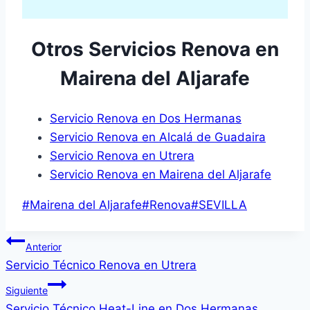
Otros Servicios Renova en
Mairena del Aljarafe
Servicio Renova en Dos Hermanas
Servicio Renova en Alcalá de Guadaira
Servicio Renova en Utrera
Servicio Renova en Mairena del Aljarafe
Etiquetas
#
Mairena del Aljarafe
#
Renova
#
SEVILLA
de
Navegación
la
Anterior
entrada:
Servicio Técnico Renova en Utrera
de
Siguiente
entradas
Servicio Técnico Heat-Line en Dos Hermanas