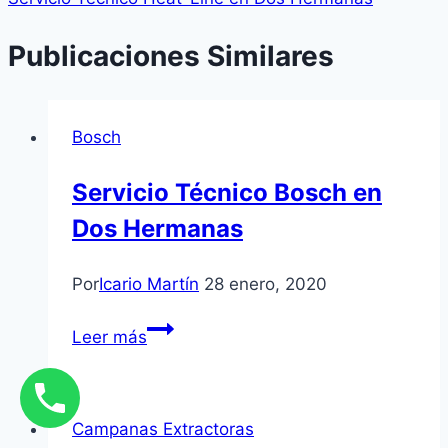
Publicaciones Similares
Bosch
Servicio Técnico Bosch en
Dos Hermanas
Por
Icario Martín
28 enero, 2020
Servicio
Leer más
Técnico
Bosch
en
Campanas Extractoras
Dos