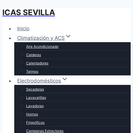
ICAS SEVILLA
Saltar
al
contenido
Inicio
Climatización y ACS
Aire Acondicionado
Calderas
Calentadores
Termos
Electrodomésticos
Secadoras
Lavavajillas
Lavadoras
Hornos
Frigoríficos
Campanas Extractoras