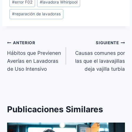
#
error F02
#
lavadora Whirlpool
de
#
reparación de lavadoras
la
entrada:
Navegación
ANTERIOR
SIGUIENTE
Hábitos que Previenen
Causas comunes por
de
Averías en Lavadoras
las que el lavavajillas
entradas
de Uso Intensivo
deja vajilla turbia
Publicaciones Similares