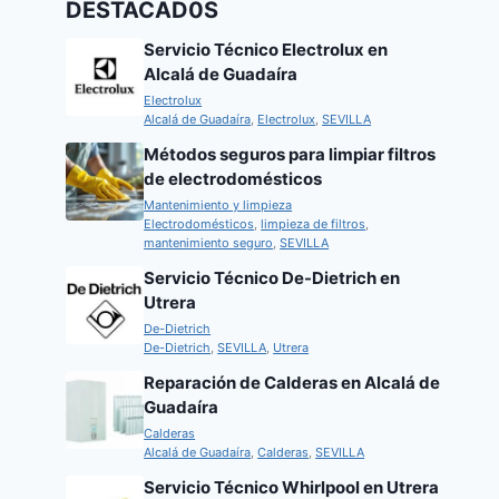
DESTACAD0S
Servicio Técnico Electrolux en
Alcalá de Guadaíra
Electrolux
Alcalá de Guadaíra
,
Electrolux
,
SEVILLA
Métodos seguros para limpiar filtros
de electrodomésticos
Mantenimiento y limpieza
Electrodomésticos
,
limpieza de filtros
,
mantenimiento seguro
,
SEVILLA
Servicio Técnico De-Dietrich en
Utrera
De-Dietrich
De-Dietrich
,
SEVILLA
,
Utrera
Reparación de Calderas en Alcalá de
Guadaíra
Calderas
Alcalá de Guadaíra
,
Calderas
,
SEVILLA
Servicio Técnico Whirlpool en Utrera