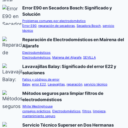
Error E90 en Secadora Bosch: Significado y
Solución
Problemas comunes por electrodoméstico
Error E90
,
reparación de secadoras
,
Secadora Bosch
,
servicio
técnico
Reparación de Electrodomésticos en Mairena del
Aljarafe
Electrodomésticos
Electrodomésticos
,
Mairena del Aljarafe
,
SEVILLA
Lavavajillas Balay: Significado del error E22 y
soluciones
Fallos y códigos de error
Balay
,
error E22
,
Lavavajillas
,
reparación
,
servicio técnico
Métodos seguros para limpiar filtros de
electrodomésticos
White Westinghouse
consejos prácticos
,
Electrodomésticos
,
filtros
,
limpieza
,
mantenimiento seguro
Servicio Técnico Superser en Dos Hermanas