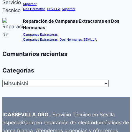
Superser
Dos Hermanas
,
SEVILLA
,
Superser
Reparación de Campanas Extractoras en Dos
Hermanas
Campanas Extractoras
Campanas Extractoras
,
Dos Hermanas
,
SEVILLA
Comentarios recientes
Categorías
Categorías
ICASSEVILLA.ORG .
Servicio Técnico en Sevilla
especializado en reparación de electrodomésticos de
gama blanca. Atendemos urgencias y ofrecemos