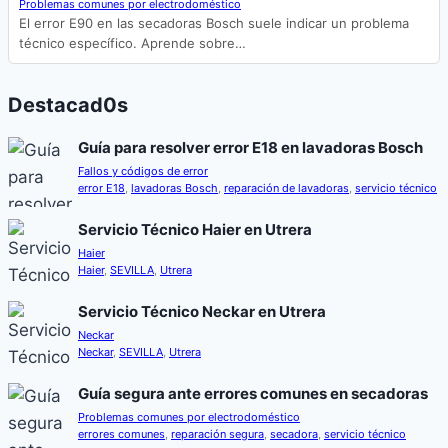
Problemas comunes por electrodoméstico
El error E90 en las secadoras Bosch suele indicar un problema
técnico específico. Aprende sobre…
Destacad0s
Guía para resolver error E18 en lavadoras Bosch
Fallos y códigos de error
error E18
,
lavadoras Bosch
,
reparación de lavadoras
,
servicio técnico
Servicio Técnico Haier en Utrera
Haier
Haier
,
SEVILLA
,
Utrera
Servicio Técnico Neckar en Utrera
Neckar
Neckar
,
SEVILLA
,
Utrera
Guía segura ante errores comunes en secadoras
Problemas comunes por electrodoméstico
errores comunes
,
reparación segura
,
secadora
,
servicio técnico