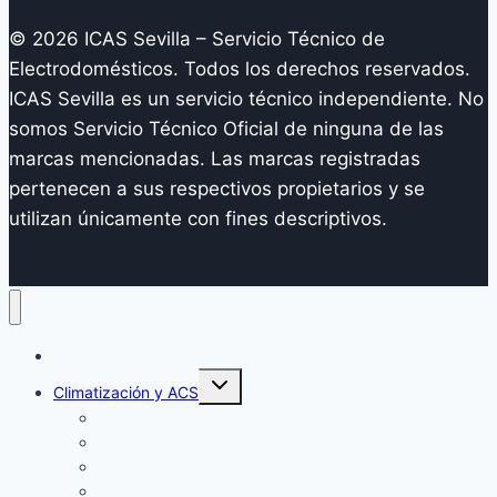
© 2026 ICAS Sevilla – Servicio Técnico de
Electrodomésticos. Todos los derechos reservados.
ICAS Sevilla es un servicio técnico independiente. No
somos Servicio Técnico Oficial de ninguna de las
marcas mencionadas. Las marcas registradas
pertenecen a sus respectivos propietarios y se
utilizan únicamente con fines descriptivos.
Inicio
Alternar
Climatización y ACS
menú
hijo
Aire Acondicionado
Calderas
Calentadores
Termos