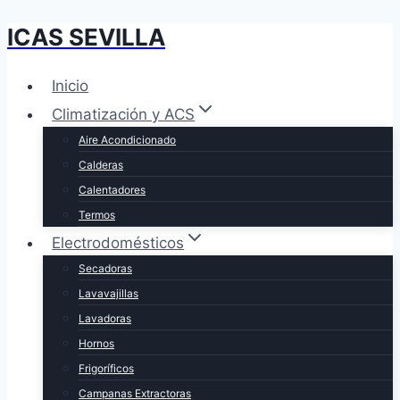
ICAS SEVILLA
Saltar
al
contenido
Inicio
Climatización y ACS
Aire Acondicionado
Calderas
Calentadores
Termos
Electrodomésticos
Secadoras
Lavavajillas
Lavadoras
Hornos
Frigoríficos
Campanas Extractoras