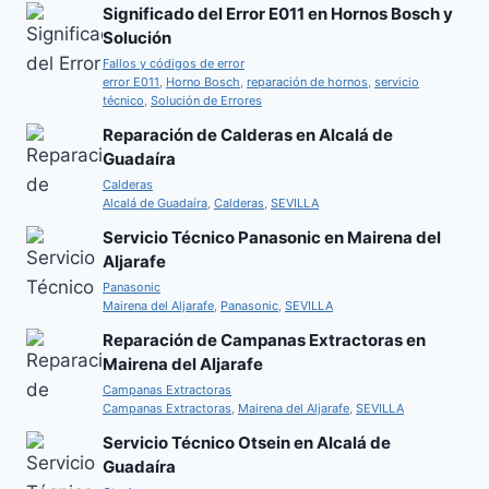
Significado del Error E011 en Hornos Bosch y
Solución
Fallos y códigos de error
error E011
,
Horno Bosch
,
reparación de hornos
,
servicio
técnico
,
Solución de Errores
Reparación de Calderas en Alcalá de
Guadaíra
Calderas
Alcalá de Guadaíra
,
Calderas
,
SEVILLA
Servicio Técnico Panasonic en Mairena del
Aljarafe
Panasonic
Mairena del Aljarafe
,
Panasonic
,
SEVILLA
Reparación de Campanas Extractoras en
Mairena del Aljarafe
Campanas Extractoras
Campanas Extractoras
,
Mairena del Aljarafe
,
SEVILLA
Servicio Técnico Otsein en Alcalá de
Guadaíra