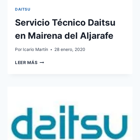
DAITSU
Servicio Técnico Daitsu
en Mairena del Aljarafe
Por
Icario Martín
28 enero, 2020
SERVICIO
LEER MÁS
TÉCNICO
DAITSU
EN
MAIRENA
DEL
ALJARAFE