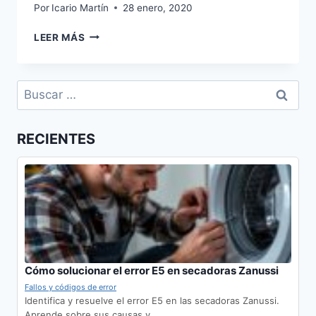
Por
Icario Martín
28 enero, 2020
SERVICIO
LEER MÁS
TÉCNICO
DAITSU
EN
Buscar:
DOS
HERMANAS
RECIENTES
Cómo solucionar el error E5 en secadoras Zanussi
Fallos y códigos de error
Identifica y resuelve el error E5 en las secadoras Zanussi.
Aprende sobre sus causas y…