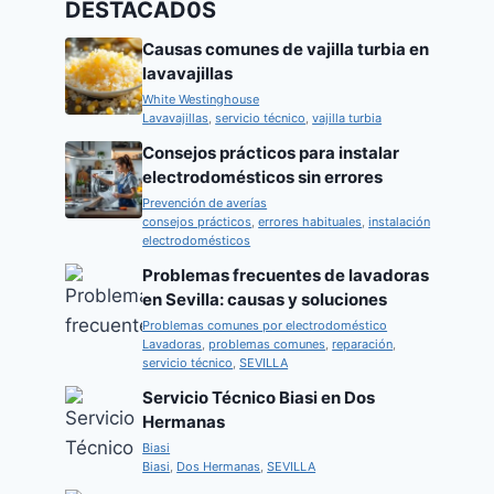
DESTACAD0S
Causas comunes de vajilla turbia en
lavavajillas
White Westinghouse
Lavavajillas
,
servicio técnico
,
vajilla turbia
Consejos prácticos para instalar
electrodomésticos sin errores
Prevención de averías
consejos prácticos
,
errores habituales
,
instalación
electrodomésticos
Problemas frecuentes de lavadoras
en Sevilla: causas y soluciones
Problemas comunes por electrodoméstico
Lavadoras
,
problemas comunes
,
reparación
,
servicio técnico
,
SEVILLA
Servicio Técnico Biasi en Dos
Hermanas
Biasi
Biasi
,
Dos Hermanas
,
SEVILLA