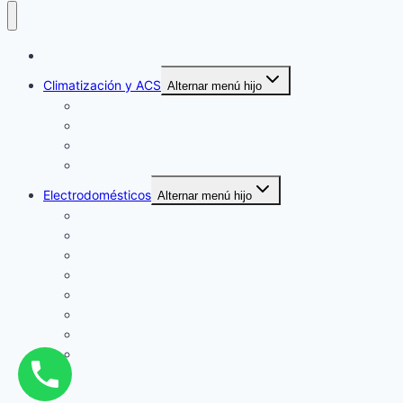
Inicio
Climatización y ACS
Alternar menú hijo
Aire Acondicionado
Calderas
Calentadores
Termos
Electrodomésticos
Alternar menú hijo
Secadoras
Lavavajillas
Lavadoras
Hornos
Frigoríficos
Campanas Extractoras
Congeladores
Vitrocerámicas
Solicita un Técnico
Blog