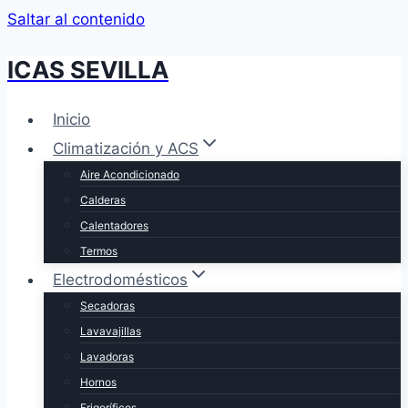
Saltar al contenido
ICAS SEVILLA
Inicio
Climatización y ACS
Aire Acondicionado
Calderas
Calentadores
Termos
Electrodomésticos
Secadoras
Lavavajillas
Lavadoras
Hornos
Frigoríficos