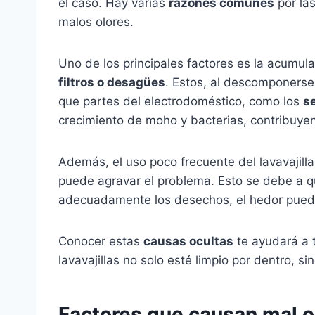
el caso. Hay varias
razones comunes
por la
malos olores.
Uno de los principales factores es la acumula
filtros o desagües
. Estos, al descomponerse
que partes del electrodoméstico, como los
s
crecimiento de moho y bacterias, contribuyend
Además, el uso poco frecuente del lavavajil
puede agravar el problema. Esto se debe a qu
adecuadamente los desechos, el hedor pued
Conocer estas
causas ocultas
te ayudará a 
lavavajillas no solo esté limpio por dentro, s
Factores que causan mal ol