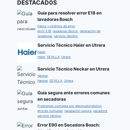
DESTACAD0S
Guía para resolver error E18 en
lavadoras Bosch
Fallos y códigos de error
error E18
,
lavadoras Bosch
,
reparación de
lavadoras
,
servicio técnico
Servicio Técnico Haier en Utrera
Haier
Haier
,
SEVILLA
,
Utrera
Servicio Técnico Neckar en Utrera
Neckar
Neckar
,
SEVILLA
,
Utrera
Guía segura ante errores comunes
en secadoras
Problemas comunes por electrodoméstico
errores comunes
,
reparación segura
,
secadora
,
servicio técnico
Error E90 en Secadora Bosch: