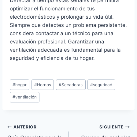
Detectar a tiempo estas señales te permitirá
optimizar el funcionamiento de tus
electrodomésticos y prolongar su vida útil.
Siempre que detectes un problema persistente,
considera contactar a un técnico para una
evaluación profesional. Garantizar una
ventilación adecuada es fundamental para la
seguridad y eficiencia de tu hogar.
Etiquetas
#
hogar
#
Hornos
#
Secadoras
#
seguridad
de
#
ventilación
la
entrada:
Navegación
ANTERIOR
SIGUIENTE