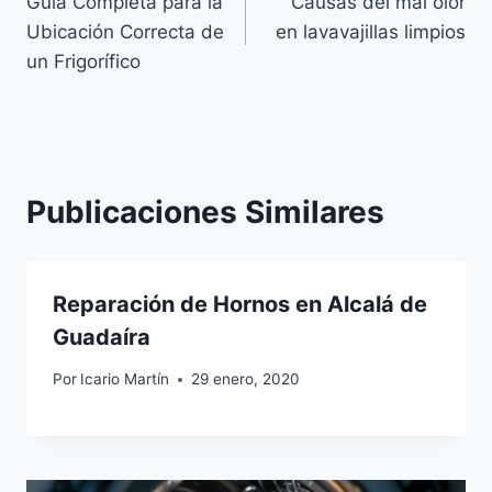
Guía Completa para la
Causas del mal olor
de
Ubicación Correcta de
en lavavajillas limpios
entradas
un Frigorífico
Publicaciones Similares
Reparación de Hornos en Alcalá de
Guadaíra
Por
Icario Martín
29 enero, 2020