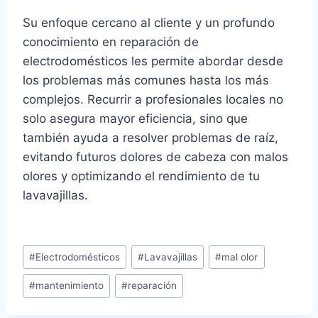
Su enfoque cercano al cliente y un profundo
conocimiento en reparación de
electrodomésticos les permite abordar desde
los problemas más comunes hasta los más
complejos. Recurrir a profesionales locales no
solo asegura mayor eficiencia, sino que
también ayuda a resolver problemas de raíz,
evitando futuros dolores de cabeza con malos
olores y optimizando el rendimiento de tu
lavavajillas.
Etiquetas
#
Electrodomésticos
#
Lavavajillas
#
mal olor
de
#
mantenimiento
#
reparación
la
entrada: