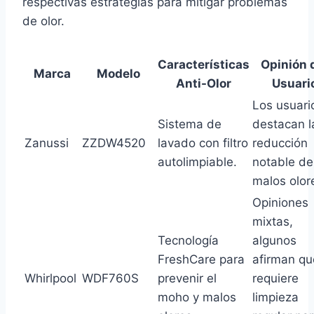
respectivas estrategias para mitigar problemas
de olor.
Características
Opinión 
Marca
Modelo
Anti-Olor
Usuari
Los usuari
Sistema de
destacan l
Zanussi
ZZDW4520
lavado con filtro
reducción
autolimpiable.
notable de
malos olor
Opiniones
mixtas,
Tecnología
algunos
FreshCare para
afirman qu
Whirlpool
WDF760S
prevenir el
requiere
moho y malos
limpieza