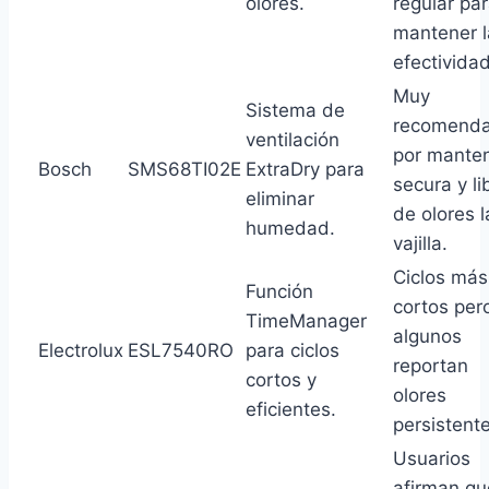
olores.
regular pa
mantener l
efectividad
Muy
Sistema de
recomend
ventilación
por mante
Bosch
SMS68TI02E
ExtraDry para
secura y li
eliminar
de olores l
humedad.
vajilla.
Ciclos más
Función
cortos per
TimeManager
algunos
Electrolux
ESL7540RO
para ciclos
reportan
cortos y
olores
eficientes.
persistente
Usuarios
afirman qu