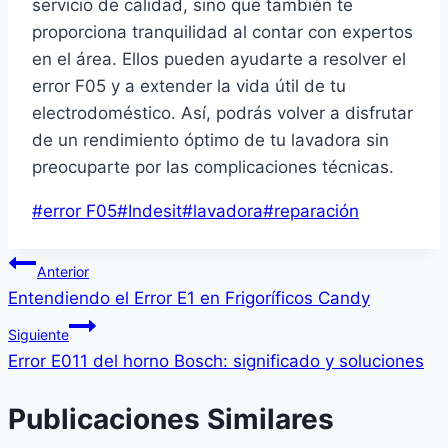
servicio de calidad, sino que también te
proporciona tranquilidad al contar con expertos
en el área. Ellos pueden ayudarte a resolver el
error F05 y a extender la vida útil de tu
electrodoméstico. Así, podrás volver a disfrutar
de un rendimiento óptimo de tu lavadora sin
preocuparte por las complicaciones técnicas.
Etiquetas
#
error F05
#
Indesit
#
lavadora
#
reparación
de
Navegación
la
Anterior
entrada:
Entendiendo el Error E1 en Frigoríficos Candy
de
Siguiente
entradas
Error E011 del horno Bosch: significado y soluciones
Publicaciones Similares