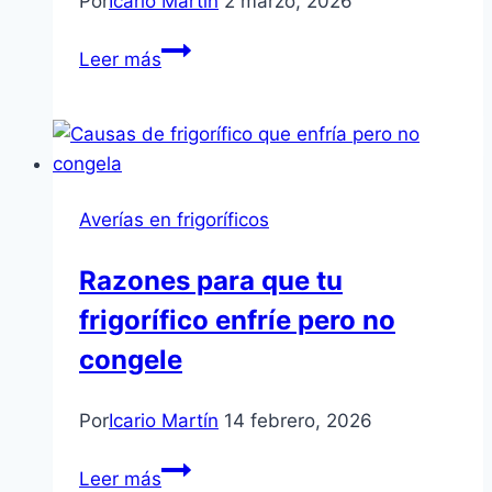
Por
Icario Martín
2 marzo, 2026
Error
Leer más
E17
en
Lavadora
Beko:
Diagnóstico
Averías en frigoríficos
y
Soluciones
Razones para que tu
frigorífico enfríe pero no
congele
Por
Icario Martín
14 febrero, 2026
Razones
Leer más