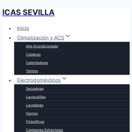
ICAS SEVILLA
Saltar
al
contenido
Inicio
Climatización y ACS
Aire Acondicionado
Calderas
Calentadores
Termos
Electrodomésticos
Secadoras
Lavavajillas
Lavadoras
Hornos
Frigoríficos
Campanas Extractoras