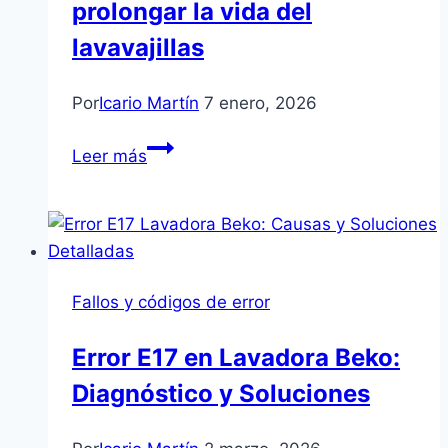
prolongar la vida del
Balay
lavavajillas
Por
Icario Martín
7 enero, 2026
Cuidados
Leer más
preventivos
para
prolongar
la
vida
Fallos y códigos de error
del
lavavajillas
Error E17 en Lavadora Beko:
Diagnóstico y Soluciones