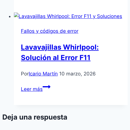
para
que
tu
frigorífico
Fallos y códigos de error
enfríe
pero
Lavavajillas Whirlpool:
no
Solución al Error F11
congele
Por
Icario Martín
10 marzo, 2026
Lavavajillas
Leer más
Whirlpool:
Solución
al
Deja una respuesta
Error
F11