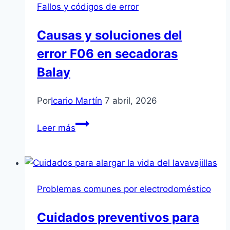
Fallos y códigos de error
y
soluciones
Causas y soluciones del
comunes
error F06 en secadoras
Balay
Por
Icario Martín
7 abril, 2026
Causas
Leer más
y
soluciones
del
error
Problemas comunes por electrodoméstico
F06
en
Cuidados preventivos para
secadoras