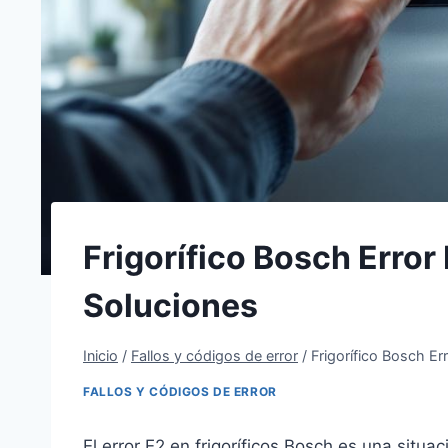
Frigorífico Bosch Error 
Soluciones
Inicio
/
Fallos y códigos de error
/
Frigorífico Bosch Er
FALLOS Y CÓDIGOS DE ERROR
El error E2 en frigoríficos Bosch es una situ