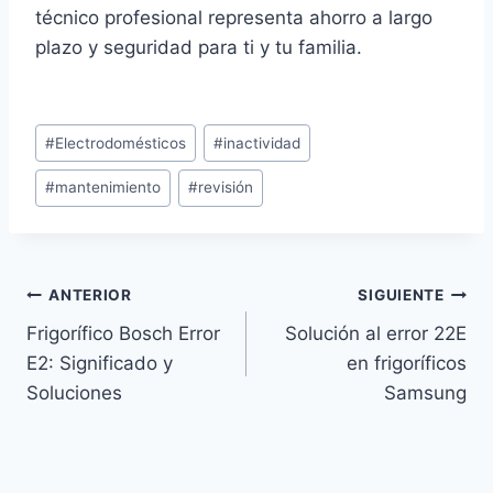
técnico profesional representa ahorro a largo
plazo y seguridad para ti y tu familia.
Etiquetas
#
Electrodomésticos
#
inactividad
de
#
mantenimiento
#
revisión
la
entrada:
Navegación
ANTERIOR
SIGUIENTE
Frigorífico Bosch Error
Solución al error 22E
de
E2: Significado y
en frigoríficos
entradas
Soluciones
Samsung