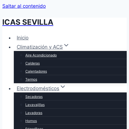
Saltar al contenido
ICAS SEVILLA
Inicio
Climatización y ACS
Aire Acondicionado
Calderas
Calentadores
Termos
Electrodomésticos
Secadoras
Lavavajillas
Lavadoras
Hornos
Frigoríficos