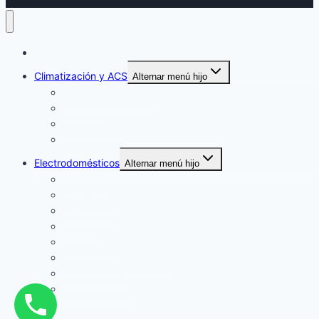
Inicio
Climatización y ACS
Alternar menú hijo
Aire Acondicionado
Calderas
Calentadores
Termos
Electrodomésticos
Alternar menú hijo
Secadoras
Lavavajillas
Lavadoras
Hornos
Frigoríficos
Campanas Extractoras
Congeladores
Vitrocerámicas
Solicita un Técnico