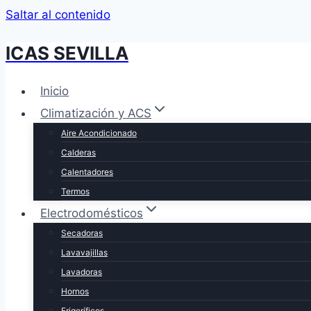
Saltar al contenido
ICAS SEVILLA
Inicio
Climatización y ACS
Aire Acondicionado
Calderas
Calentadores
Termos
Electrodomésticos
Secadoras
Lavavajillas
Lavadoras
Hornos
Frigoríficos