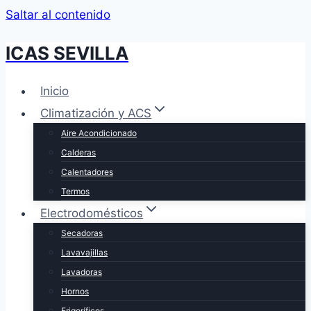
Saltar al contenido
ICAS SEVILLA
Inicio
Climatización y ACS
Aire Acondicionado
Calderas
Calentadores
Termos
Electrodomésticos
Secadoras
Lavavajillas
Lavadoras
Hornos
Frigoríficos