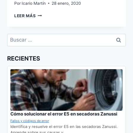
Por
Icario Martín
28 enero, 2020
SERVICIO
LEER MÁS
TÉCNICO
JUNKERS
EN
Buscar:
DOS
HERMANAS
RECIENTES
Cómo solucionar el error E5 en secadoras Zanussi
Fallos y códigos de error
Identifica y resuelve el error E5 en las secadoras Zanussi.
Aprende sobre sus causas y…