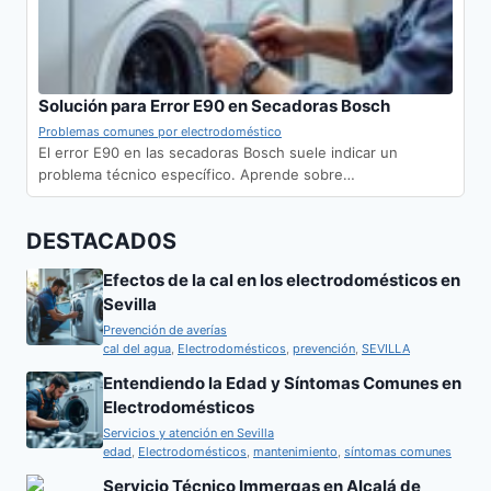
Solución para Error E90 en Secadoras Bosch
Problemas comunes por electrodoméstico
El error E90 en las secadoras Bosch suele indicar un
problema técnico específico. Aprende sobre…
DESTACAD0S
Efectos de la cal en los electrodomésticos en
Sevilla
Prevención de averías
cal del agua
,
Electrodomésticos
,
prevención
,
SEVILLA
Entendiendo la Edad y Síntomas Comunes en
Electrodomésticos
Servicios y atención en Sevilla
edad
,
Electrodomésticos
,
mantenimiento
,
síntomas comunes
Servicio Técnico Immergas en Alcalá de