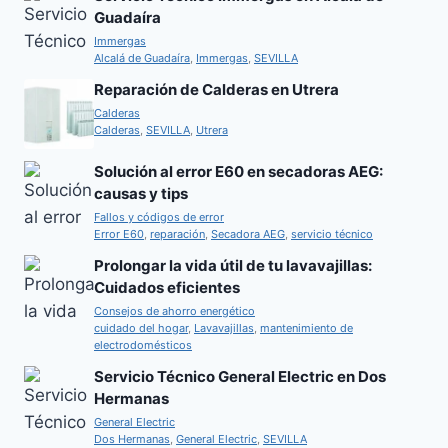
Guadaíra
Immergas
Alcalá de Guadaíra
,
Immergas
,
SEVILLA
Reparación de Calderas en Utrera
Calderas
Calderas
,
SEVILLA
,
Utrera
Solución al error E60 en secadoras AEG:
causas y tips
Fallos y códigos de error
Error E60
,
reparación
,
Secadora AEG
,
servicio técnico
Prolongar la vida útil de tu lavavajillas:
Cuidados eficientes
Consejos de ahorro energético
cuidado del hogar
,
Lavavajillas
,
mantenimiento de
electrodomésticos
Servicio Técnico General Electric en Dos
Hermanas
General Electric
Dos Hermanas
,
General Electric
,
SEVILLA