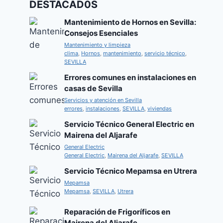
DESTACAD0S
Mantenimiento de Hornos en Sevilla:
Consejos Esenciales
Mantenimiento y limpieza
clima
,
Hornos
,
mantenimiento
,
servicio técnico
,
SEVILLA
Errores comunes en instalaciones en
casas de Sevilla
Servicios y atención en Sevilla
errores
,
instalaciones
,
SEVILLA
,
viviendas
Servicio Técnico General Electric en
Mairena del Aljarafe
General Electric
General Electric
,
Mairena del Aljarafe
,
SEVILLA
Servicio Técnico Mepamsa en Utrera
Mepamsa
Mepamsa
,
SEVILLA
,
Utrera
Reparación de Frigoríficos en
Mairena del Aljarafe