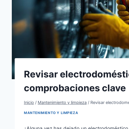
Revisar electrodomésti
comprobaciones clave
Inicio
/
Mantenimiento y limpieza
/
Revisar electrodom
MANTENIMIENTO Y LIMPIEZA
¿Alguna vez has dejado un electrodoméstico s