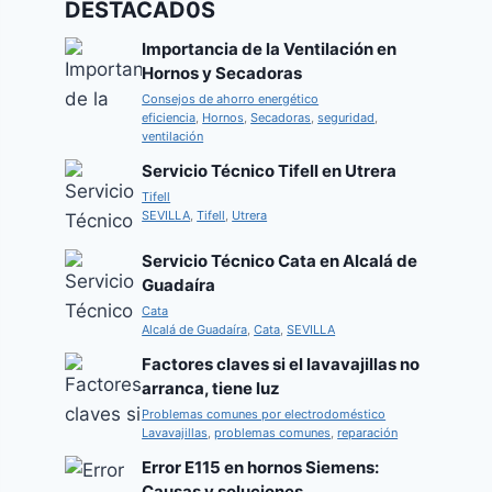
DESTACAD0S
Importancia de la Ventilación en
Hornos y Secadoras
Consejos de ahorro energético
eficiencia
,
Hornos
,
Secadoras
,
seguridad
,
ventilación
Servicio Técnico Tifell en Utrera
Tifell
SEVILLA
,
Tifell
,
Utrera
Servicio Técnico Cata en Alcalá de
Guadaíra
Cata
Alcalá de Guadaíra
,
Cata
,
SEVILLA
Factores claves si el lavavajillas no
arranca, tiene luz
Problemas comunes por electrodoméstico
Lavavajillas
,
problemas comunes
,
reparación
Error E115 en hornos Siemens:
Causas y soluciones