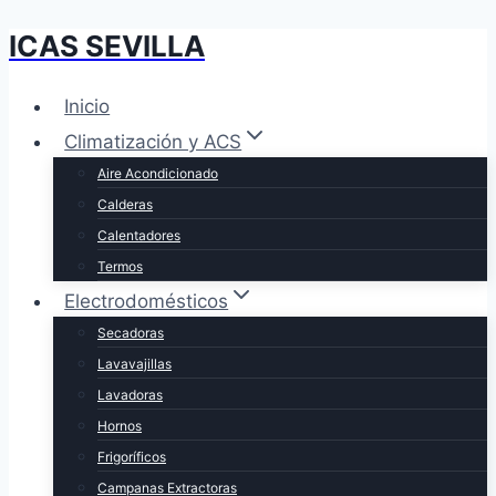
ICAS SEVILLA
Saltar
al
contenido
Inicio
Climatización y ACS
Aire Acondicionado
Calderas
Calentadores
Termos
Electrodomésticos
Secadoras
Lavavajillas
Lavadoras
Hornos
Frigoríficos
Campanas Extractoras