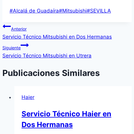
Etiquetas
#
Alcalá de Guadaíra
#
Mitsubishi
#
SEVILLA
de
Navegación
la
Anterior
entrada:
Servicio Técnico Mitsubishi en Dos Hermanas
de
Siguiente
entradas
Servicio Técnico Mitsubishi en Utrera
Publicaciones Similares
Haier
Servicio Técnico Haier en
Dos Hermanas