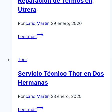
Reparación de Termos en
Guadaíra
Utrera
Por
Icario Martín
29 enero, 2020
Reparación
Leer más
de
Termos
en
Thor
Utrera
Servicio Técnico Thor en Dos
Hermanas
Por
Icario Martín
28 enero, 2020
Servicio
Leer más