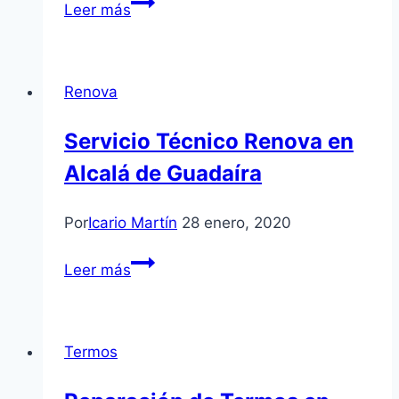
Problemas
Leer más
de
Lavavajillas
que
Renova
No
Arranca
Servicio Técnico Renova en
con
Alcalá de Guadaíra
Luz
Encendida
Por
Icario Martín
28 enero, 2020
Servicio
Leer más
Técnico
Renova
en
Termos
Alcalá
de