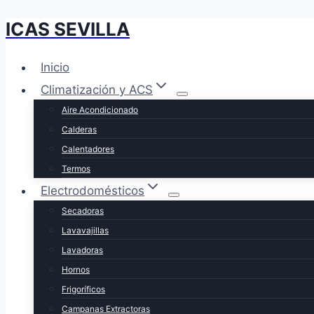
ICAS SEVILLA
Saltar
al
contenido
Inicio
Climatización y ACS
Aire Acondicionado
Calderas
Calentadores
Termos
Electrodomésticos
Secadoras
Lavavajillas
Lavadoras
Hornos
Frigoríficos
Campanas Extractoras