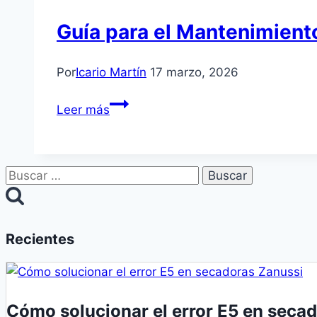
Guía para el Mantenimiento
Por
Icario Martín
17 marzo, 2026
Guía
Leer más
para
el
Mantenimiento
Buscar:
Anual
del
Hogar
en
Recientes
Sevilla
Cómo solucionar el error E5 en seca