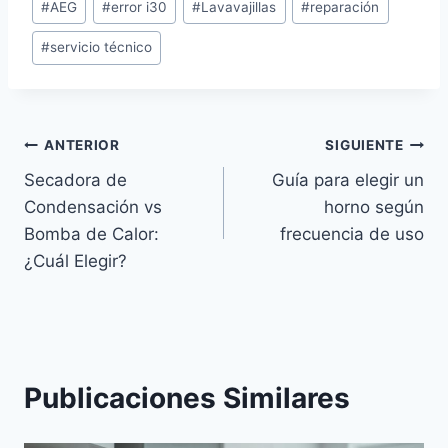
#
AEG
#
error i30
#
Lavavajillas
#
reparación
de
#
servicio técnico
la
entrada:
Navegación
ANTERIOR
SIGUIENTE
Secadora de
Guía para elegir un
de
Condensación vs
horno según
entradas
Bomba de Calor:
frecuencia de uso
¿Cuál Elegir?
Publicaciones Similares