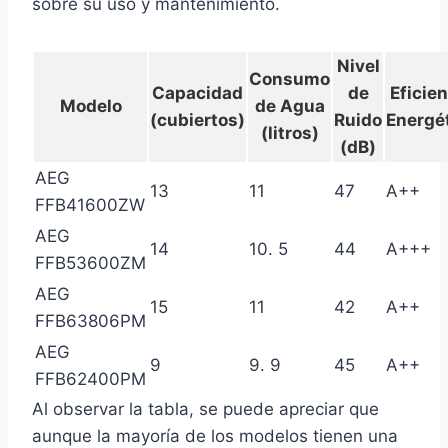
sobre su uso y mantenimiento.
Nivel
Consumo
Capacidad
de
Eficie
Modelo
de Agua
(cubiertos)
Ruido
Energé
(litros)
(dB)
AEG
13
11
47
A++
FFB41600ZW
AEG
14
10. 5
44
A+++
FFB53600ZM
AEG
15
11
42
A++
FFB63806PM
AEG
9
9. 9
45
A++
FFB62400PM
Al observar la tabla, se puede apreciar que
aunque la mayoría de los modelos tienen una