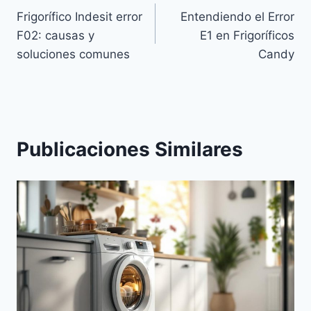
Frigorífico Indesit error
Entendiendo el Error
de
F02: causas y
E1 en Frigoríficos
entradas
soluciones comunes
Candy
Publicaciones Similares