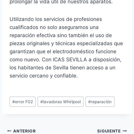
prolongar la vida útil de nuestros aparatos.
Utilizando los servicios de profesiones
cualificados no solo aseguramos una
reparación efectiva sino también el uso de
piezas originales y técnicas especializadas que
garantizan que el electrodoméstico funcione
como nuevo. Con ICAS SEVILLA a disposición,
los habitantes de Sevilla tienen acceso a un
servicio cercano y confiable.
Etiquetas
#
error F02
#
lavadoras Whirlpool
#
reparación
de
la
entrada:
Navegación
ANTERIOR
SIGUIENTE