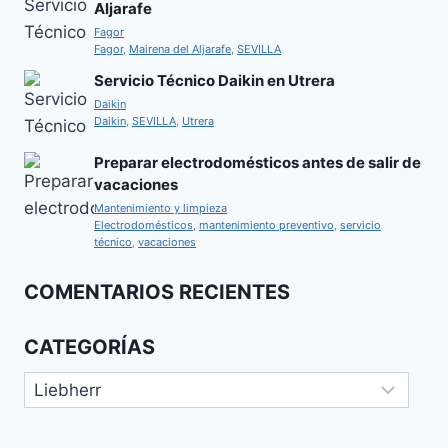
Aljarafe
Fagor
Fagor
,
Mairena del Aljarafe
,
SEVILLA
Servicio Técnico Daikin en Utrera
Daikin
Daikin
,
SEVILLA
,
Utrera
Preparar electrodomésticos antes de salir de
vacaciones
Mantenimiento y limpieza
Electrodomésticos
,
mantenimiento preventivo
,
servicio
técnico
,
vacaciones
COMENTARIOS RECIENTES
CATEGORÍAS
Categorías