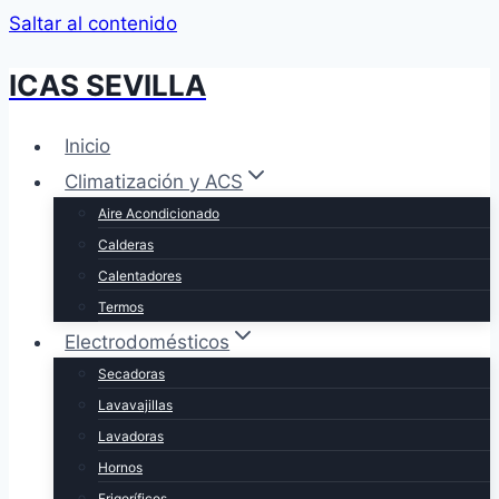
Saltar al contenido
ICAS SEVILLA
Inicio
Climatización y ACS
Aire Acondicionado
Calderas
Calentadores
Termos
Electrodomésticos
Secadoras
Lavavajillas
Lavadoras
Hornos
Frigoríficos