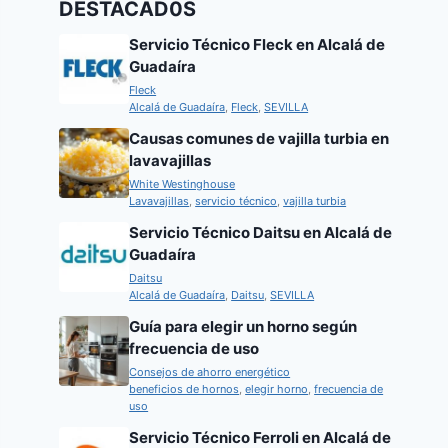
DESTACAD0S
Servicio Técnico Fleck en Alcalá de
Guadaíra
Fleck
Alcalá de Guadaíra
,
Fleck
,
SEVILLA
Causas comunes de vajilla turbia en
lavavajillas
White Westinghouse
Lavavajillas
,
servicio técnico
,
vajilla turbia
Servicio Técnico Daitsu en Alcalá de
Guadaíra
Daitsu
Alcalá de Guadaíra
,
Daitsu
,
SEVILLA
Guía para elegir un horno según
frecuencia de uso
Consejos de ahorro energético
beneficios de hornos
,
elegir horno
,
frecuencia de
uso
Servicio Técnico Ferroli en Alcalá de