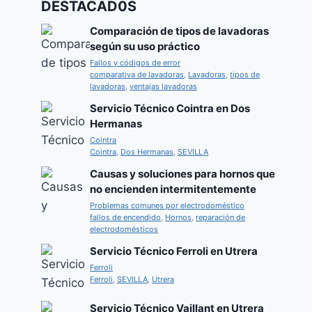
DESTACAD0S
Comparación de tipos de lavadoras
según su uso práctico
Fallos y códigos de error
comparativa de lavadoras
,
Lavadoras
,
tipos de
lavadoras
,
ventajas lavadoras
Servicio Técnico Cointra en Dos
Hermanas
Cointra
Cointra
,
Dos Hermanas
,
SEVILLA
Causas y soluciones para hornos que
no encienden intermitentemente
Problemas comunes por electrodoméstico
fallos de encendido
,
Hornos
,
reparación de
electrodomésticos
Servicio Técnico Ferroli en Utrera
Ferroli
Ferroli
,
SEVILLA
,
Utrera
Servicio Técnico Vaillant en Utrera