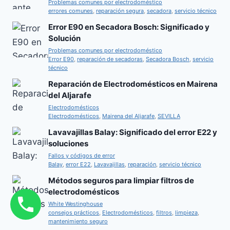
Problemas comunes por electrodoméstico
errores comunes
,
reparación segura
,
secadora
,
servicio técnico
Error E90 en Secadora Bosch: Significado y
Solución
Problemas comunes por electrodoméstico
Error E90
,
reparación de secadoras
,
Secadora Bosch
,
servicio
técnico
Reparación de Electrodomésticos en Mairena
del Aljarafe
Electrodomésticos
Electrodomésticos
,
Mairena del Aljarafe
,
SEVILLA
Lavavajillas Balay: Significado del error E22 y
soluciones
Fallos y códigos de error
Balay
,
error E22
,
Lavavajillas
,
reparación
,
servicio técnico
Métodos seguros para limpiar filtros de
electrodomésticos
White Westinghouse
consejos prácticos
,
Electrodomésticos
,
filtros
,
limpieza
,
mantenimiento seguro