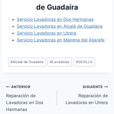
de Guadaíra
Servicio Lavadoras en Dos Hermanas
Servicio Lavadoras en Alcalá de Guadaira
Servicio Lavadoras en Utrera
Servicio Lavadoras en Mairena del Aljarafe
Etiquetas
#
Alcalá de Guadaíra
#
Lavadoras
#
SEVILLA
de
la
entrada:
Navegación
ANTERIOR
SIGUIENTE
Reparación de
Reparación de
de
Lavadoras en Dos
Lavadoras en Utrera
entradas
Hermanas