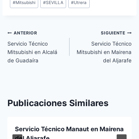
#
Mitsubishi
#
SEVILLA
#
Utrera
de
la
entrada:
Navegación
ANTERIOR
SIGUIENTE
Servicio Técnico
Servicio Técnico
de
Mitsubishi en Alcalá
Mitsubishi en Mairena
entradas
de Guadaíra
del Aljarafe
Publicaciones Similares
Servicio Técnico Manaut en Mairena
del Aljarafe