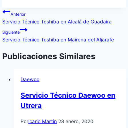
de
Navegación
la
Anterior
entrada:
Servicio Técnico Toshiba en Alcalá de Guadaíra
de
Siguiente
entradas
Servicio Técnico Toshiba en Mairena del Aljarafe
Publicaciones Similares
Daewoo
Servicio Técnico Daewoo en
Utrera
Por
Icario Martín
28 enero, 2020