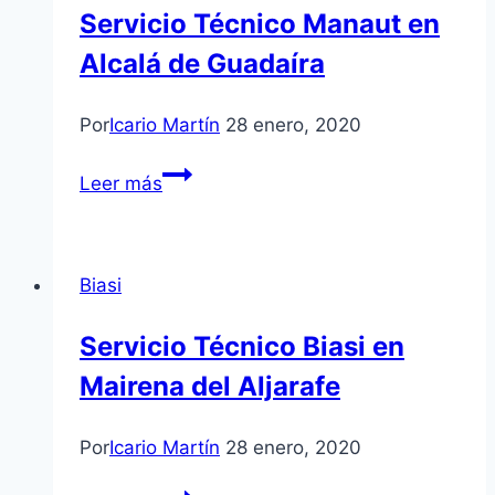
Servicio Técnico Manaut en
Aljarafe
Alcalá de Guadaíra
Por
Icario Martín
28 enero, 2020
Servicio
Leer más
Técnico
Manaut
en
Biasi
Alcalá
de
Servicio Técnico Biasi en
Guadaíra
Mairena del Aljarafe
Por
Icario Martín
28 enero, 2020