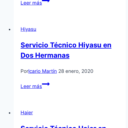
Servicio
Leer más
Técnico
Biasi
en
Hiyasu
Mairena
del
Servicio Técnico Hiyasu en
Aljarafe
Dos Hermanas
Por
Icario Martín
28 enero, 2020
Servicio
Leer más
Técnico
Hiyasu
en
Haier
Dos
Hermanas