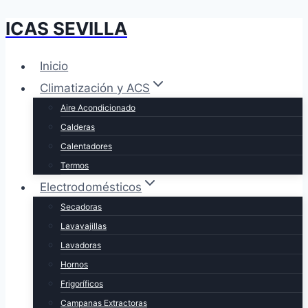
ICAS SEVILLA
Saltar
al
contenido
Inicio
Climatización y ACS
Aire Acondicionado
Calderas
Calentadores
Termos
Electrodomésticos
Secadoras
Lavavajillas
Lavadoras
Hornos
Frigoríficos
Campanas Extractoras