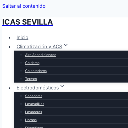
Saltar al contenido
ICAS SEVILLA
Inicio
Climatización y ACS
Aire Acondicionado
Calderas
Calentadores
Termos
Electrodomésticos
Secadoras
Lavavajillas
Lavadoras
Hornos
Frigoríficos