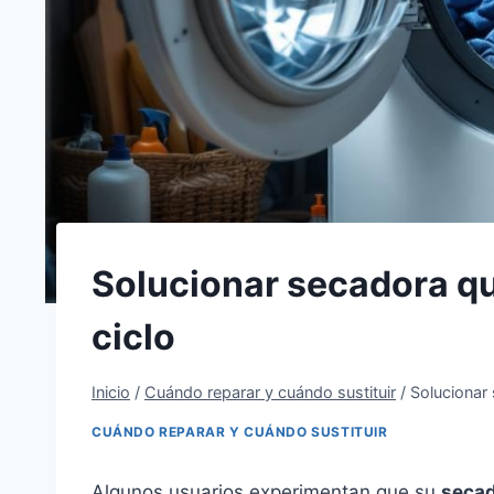
Solucionar secadora qu
ciclo
Inicio
/
Cuándo reparar y cuándo sustituir
/
Solucionar 
CUÁNDO REPARAR Y CUÁNDO SUSTITUIR
Algunos usuarios experimentan que su
secad