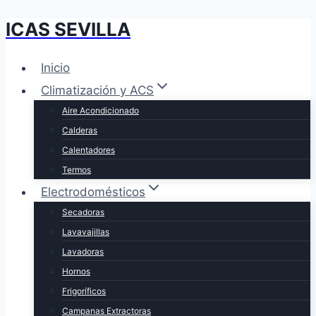
ICAS SEVILLA
Saltar
al
contenido
Inicio
Climatización y ACS
Aire Acondicionado
Calderas
Calentadores
Termos
Electrodomésticos
Secadoras
Lavavajillas
Lavadoras
Hornos
Frigoríficos
Campanas Extractoras