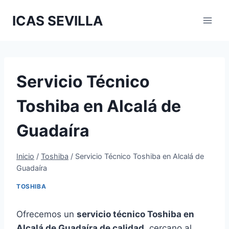
Saltar
ICAS SEVILLA
al
contenido
Servicio Técnico
Toshiba en Alcalá de
Guadaíra
Inicio
/
Toshiba
/
Servicio Técnico Toshiba en Alcalá de
Guadaíra
TOSHIBA
Ofrecemos un
servicio técnico Toshiba en
Alcalá de Guadaíra de calidad
, cercano al