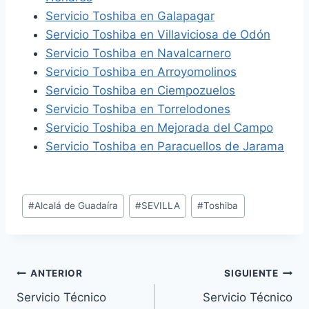
Servicio Toshiba en Galapagar
Servicio Toshiba en Villaviciosa de Odón
Servicio Toshiba en Navalcarnero
Servicio Toshiba en Arroyomolinos
Servicio Toshiba en Ciempozuelos
Servicio Toshiba en Torrelodones
Servicio Toshiba en Mejorada del Campo
Servicio Toshiba en Paracuellos de Jarama
Etiquetas
#
Alcalá de Guadaíra
#
SEVILLA
#
Toshiba
de
la
entrada:
Navegación
ANTERIOR
SIGUIENTE
Servicio Técnico
Servicio Técnico
de