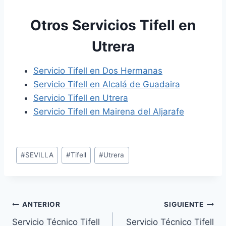
Otros Servicios Tifell en
Utrera
Servicio Tifell en Dos Hermanas
Servicio Tifell en Alcalá de Guadaira
Servicio Tifell en Utrera
Servicio Tifell en Mairena del Aljarafe
Etiquetas
#
SEVILLA
#
Tifell
#
Utrera
de
la
entrada:
Navegación
ANTERIOR
SIGUIENTE
Servicio Técnico Tifell
Servicio Técnico Tifell